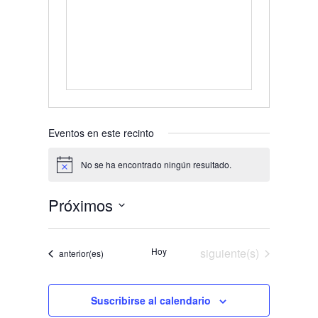
Eventos en este recinto
No se ha encontrado ningún resultado.
Aviso
Próximos
Selecciona
la
Eventos
Hoy
siguiente(s)
Eventos
anterior(es)
fecha.
Suscribirse al calendario