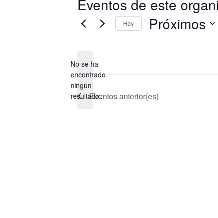
Eventos de este organ
Próximos
Hoy
Selecciona
la
fecha.
No se ha
encontrado
Aviso
ningún
Eventos
anterior(es)
resultado.