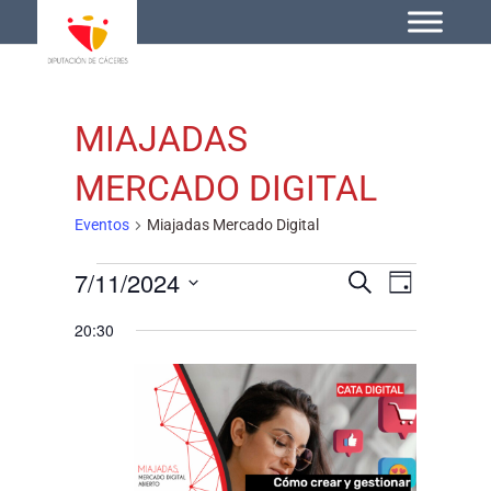
MIAJADAS
MERCADO DIGITAL
Eventos
Miajadas Mercado Digital
7/11/2024
Navegac
Naveg
Buscar
Día
Selecciona
de
de
20:30
la
vistas
búsqued
fecha.
de
y
Event
vistas