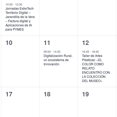
evento,
eventos,
eventos,
10:30
-
12:30
Jornadas ExtreTech
Territorio Digital –
Jarandilla de la Vera
– Factura digital y
Aplicaciones de IA
para PYMES
0
1
1
10
11
12
eventos,
evento,
evento,
09:00
-
14:30
16:45
-
18:45
Digitalización Rural,
Taller de Artes
un ecosistema de
Plásticas: «EL
Innovación.
COLOR COMO
RELATO:
ENCUENTRO CON
LA COLECCIÓN
DEL MUSEO»
0
0
0
17
18
19
eventos,
eventos,
eventos,