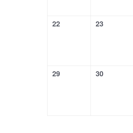
0
0
22
23
eventos,
eventos,
0
0
29
30
eventos,
eventos,