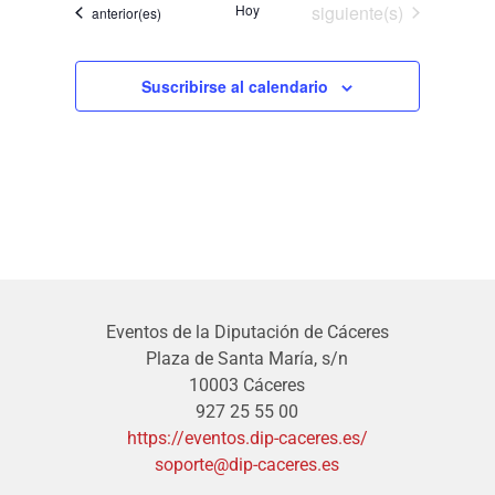
Eventos
Hoy
siguiente(s)
Eventos
anterior(es)
Suscribirse al calendario
Eventos de la Diputación de Cáceres
Plaza de Santa María, s/n
10003 Cáceres
927 25 55 00
https://eventos.dip-caceres.es/
soporte@dip-caceres.es