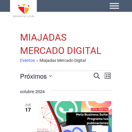
MIAJADAS
MERCADO DIGITAL
Eventos
Miajadas Mercado Digital
Próximos
Navegac
Naveg
Buscar
Lista
Selecciona
de
de
la
octubre 2024
vistas
búsqued
fecha.
de
JUE
y
17
Event
vistas