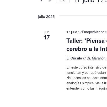
Busca
y
Eventos
Selecciona
vistas
para
la
julio 2025
la
fecha.
de
palabra
Eventos
clave.
17 julio 17Europe/Madrid 
JUE
17
Taller: ‘Piens
cerebro a la Int
El Círculo
c/ Dr. Marañón
En este curso intensivo d
funcionan y por qué están
No necesitas conocimient
analogías simples, visuali
entender cómo las máquin