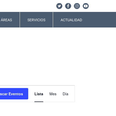
ÁREAS
SERVICIOS
ACTUALIDAD
Navegación
scar Eventos
Lista
Mes
Día
de
vistas
de